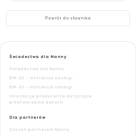
Powrót do słownika
Świadectwa dla Nanny
Świadectwa dla Nanny
BM-02 - Instrukcja obsługi
BM-03 - Instrukcja obsługi
Informacje producenta dotyczące
przetwarzania danych
Dla partnerów
Zostań partnerem Nanny